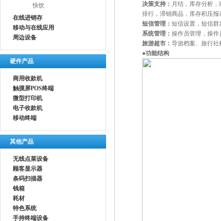
决策支持：
月结，库存分析，
快饮
排行，滞销商品，库存积压报
在线进销存
短信管理：
短信设置，短信群
移动与在线应用
系统管理：
操作员管理，操作
周边设备
旅游超市：
导游档案、旅行社
●功能结构
硬件产品
商用收款机
触摸屏POS终端
微型打印机
电子收款机
移动终端
其他产品
无线点菜设备
顾客显示器
条码扫描器
钱箱
耗材
特色系统
手持终端设备