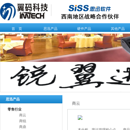
首 页
思迅产品
硬件产品
其他产品
思迅产品
商云
零售行业
商云
商锐
商鼎
本分析、营运管理核心点——商品