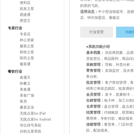
便利店
的质的飞跃。
批发之星
适用业态：
中小型连锁超市、连锁
易捷通
店、特许加盟店、量贩店
商贸王
专卖行业
行业背景
功能
专卖店
秤心管家
服装之星
●系统功能介绍
烘焙之星
基本档案：
供应商挡案，品类
医药之星
货架货位，商品陈列，商品综
服装通
采购管理：
导购，补货分析，
零售管理：
卖场监控，流水查
餐饮行业
售分析。
食通天
批发管理：
客户类别管理，客
快餐王
销售订单状态跟踪，批发调价
美食通
会员管理：
发卡，批量制卡，
美食广场
生鲜管理：
电子秤，加工分割
客房
仓库管理：
盘点管理，盘点差
桑拿足浴
结算管理：
代销账款，联营账
无线点菜for iPad
费用单，专柜付款，账款报表
无线点菜for Android
连锁管理：
要货单，门店补货
等位排号系统
踪，配送报表。
自助点菜系统