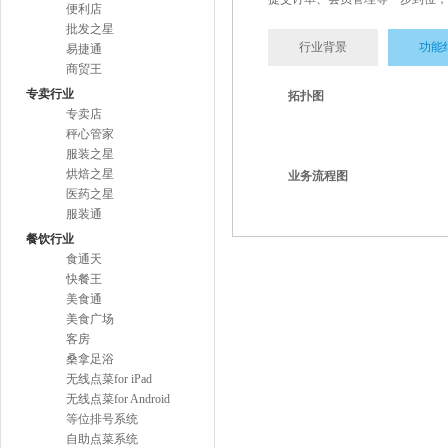
便利店
批发之星
行业背景
功能
易捷通
商贸王
专卖行业
拓扑图
专卖店
秤心管家
服装之星
烘焙之星
业务流程图
医药之星
服装通
餐饮行业
食通天
快餐王
美食通
美食广场
客房
桑拿足浴
无线点菜for iPad
无线点菜for Android
等位排号系统
自助点菜系统