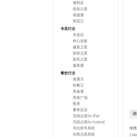
便利店
批发之星
易捷通
商贸王
专卖行业
专卖店
秤心管家
服装之星
烘焙之星
医药之星
服装通
餐饮行业
食通天
快餐王
美食通
美食广场
客房
桑拿足浴
详
无线点菜for iPad
无线点菜for Android
等位排号系统
便携
自助点菜系统
11