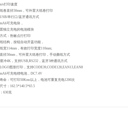
mm/s打印速度
纸卷直径50mm，可外置大纸卷打印
USB/串行口/蓝牙通讯方式
00mAh可充电块，
置独立充电的电池模块
方式：热敏点行打印
纸结构，按钮自动开盖功能，
纸宽114mm，有效打印宽度110mm;
直径50mm，可外置大纸卷打印，手动撕纸方式
缓冲4K，支持USB,RS232，蓝牙3种通讯方式
OGO图形打印，支持CODE39,CODE128,EAN13,EAN8
00mAh可充电锂电池，DC7.4V
寿命：可打印50Kmc以上，电池可重复充电1200次
寸：162.5*140.5*65.5
：630克