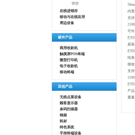
快饮
50
在线进销存
内置
移动与在线应用
支持
周边设备
21
可外
硬件产品
打印
易装
商用收款机
打印
触摸屏POS终端
纸卷
微型打印机
接收
电子收款机
支持L
移动终端
21
打印
其他产品
产品尺
无线点菜设备
重量
顾客显示器
条码扫描器
钱箱
耗材
特色系统
手持终端设备