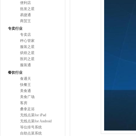
便利店
批发之星
易捷通
商贸王
专卖行业
专卖店
秤心管家
服装之星
烘焙之星
医药之星
服装通
餐饮行业
食通天
快餐王
美食通
美食广场
客房
桑拿足浴
无线点菜for iPad
无线点菜for Android
等位排号系统
自助点菜系统