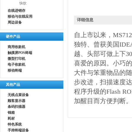
快饮
在线进销存
移动与在线应用
详细信息
周边设备
自上市以来，MS71
硬件产品
独特、曾获美国IDE
商用收款机
越、头部可做上下3
触摸屏POS终端
微型打印机
喜爱的原因。小巧
电子收款机
移动终端
大件与笨重物品的随意拿
步改进，扫描速度达到
其他产品
程序升级的Flash
无线点菜设备
加醒目而方便判断
顾客显示器
条码扫描器
钱箱
耗材
特色系统
手持终端设备